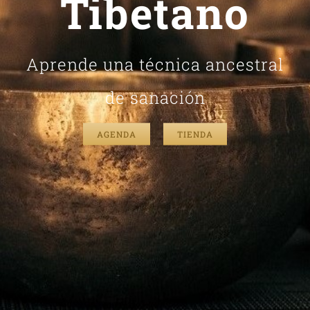
Tibetano
Aprende una técnica ancestral
de sanación
AGENDA
TIENDA